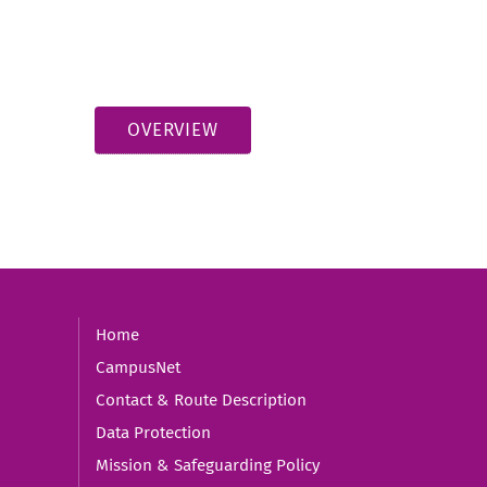
OVERVIEW
Home
CampusNet
Contact & Route Description
Data Protection
Mission & Safeguarding Policy