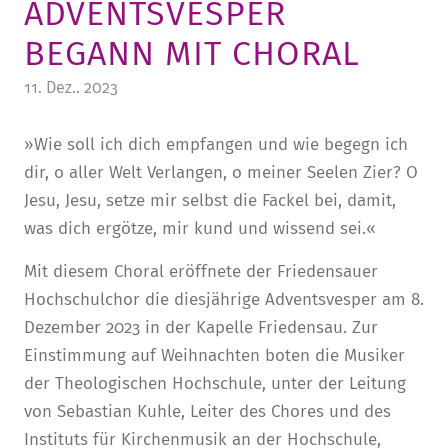
ADVENTSVESPER
STURA
LADENCAFÉ
PRESSE­INFORMATIONEN
HISTORIE
BEGANN MIT CHORAL
STUDIERENDENPORTAL
KITA
BLOG
LEITUNG & MITARBEITENDE
11. Dez.. 2023
REGION UND FREIZEIT
MEDIATHEK
FRIEDENSAU-MEDIA
»Wie soll ich dich empfangen und wie begegn ich
KARRIERE
ALUMNI
dir, o aller Welt Verlangen, o meiner Seelen Zier? O
Jesu, Jesu, setze mir selbst die Fackel bei, damit,
was dich ergötze, mir kund und wissend sei.«
Mit diesem Choral eröffnete der Friedensauer
Hochschulchor die diesjährige Adventsvesper am 8.
Dezember 2023 in der Kapelle Friedensau. Zur
Einstimmung auf Weihnachten boten die Musiker
der Theologischen Hochschule, unter der Leitung
von Sebastian Kuhle, Leiter des Chores und des
Instituts für Kirchenmusik an der Hochschule,