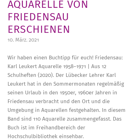
AQUARELLE VON
STURA
LADENCAFÉ
PRESSE­INFORMATIONEN
HISTORIE
FRIEDENSAU
STUDIERENDENPORTAL
KITA
BLOG
LEITUNG & MITARBEITENDE
ERSCHIENEN
REGION UND FREIZEIT
MEDIATHEK
FRIEDENSAU-MEDIA
10. März. 2021
KARRIERE
ALUMNI
Wir haben einen Buchtipp für euch! Friedensau:
Karl Leukert Aquarelle 1958–1971 | Aus 12
Schulheften (2020). Der Lübecker Lehrer Karl
Leukert hat in den Sommermonaten regelmäßig
seinen Urlaub in den 1950er, 1960er Jahren in
Friedensau verbracht und den Ort und die
Umgebung in Aquarellen festgehalten. In diesem
Band sind 110 Aquarelle zusammengefasst. Das
Buch ist im Freihandbereich der
Hochschulbibliothek einsehbar.