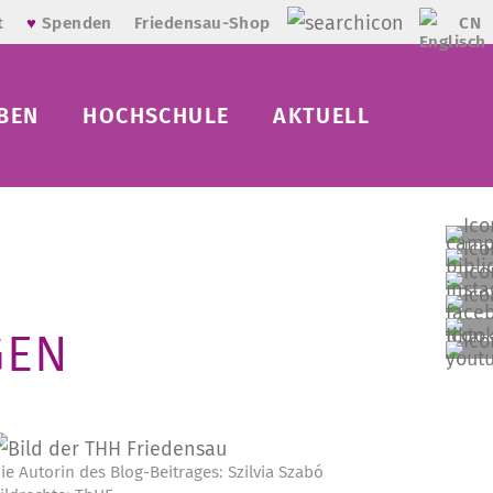
CN
t
♥
Spenden
Friedensau-Shop
BEN
HOCHSCHULE
AKTUELL
GEN
ie Autorin des Blog-Beitrages: Szilvia Szabó