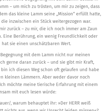
Lamm – um mich zu trösten, um mir zu zeigen, dass
hdem das kleine Lamm seine „Mission“ erfüllt hatte,
, die inzwischen ein Stück weitergezogen war.
ir zurück – zu mir, die ich noch immer am Zaun
. Eine Berührung, ein wenig Freundlichkeit oder
 hat sie einen unschätzbaren Wert.
se Begegnung mit dem Lamm nicht nur meinen
ch gerne daran zurück – und sie gibt mir Kraft,
 bin ich diesen Weg schon oft gelaufen und habe
en kleinen Lämmern. Aber weder davor noch
 Ich möchte meine tierische Erfahrung mit einem
insam mit euch lesen würde:
auer/, warum behauptet ihr: »Der HERR weiß
ott nichts aus, wenn wir Unrecht leiden müssen«?