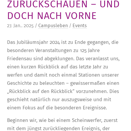
ZURÜCKSCHAUEN – UND
STURA
LADENCAFÉ
PRESSE­INFORMATIONEN
HISTORIE
DOCH NACH VORNE
STUDIERENDENPORTAL
KITA
BLOG
LEITUNG & MITARBEITENDE
27. Jan.. 2025 /
Campusleben
/
Events
REGION UND FREIZEIT
MEDIATHEK
FRIEDENSAU-MEDIA
Das Jubiläumsjahr 2024 ist zu Ende gegangen, die
KARRIERE
ALUMNI
besonderen Veranstaltungen zu 125 Jahre
Friedensau sind abgeklungen. Das veranlasst uns,
einen kurzen Rückblick auf das letzte Jahr zu
werfen und damit noch einmal Stationen unserer
Geschichte zu beleuchten – gewissermaßen einen
„Rückblick auf den Rückblick“ vorzunehmen. Dies
geschieht natürlich nur auszugsweise und mit
einem Fokus auf die besonderen Ereignisse.
Beginnen wir, wie bei einem Scheinwerfer, zuerst
mit dem jüngst zurückliegenden Ereignis, der