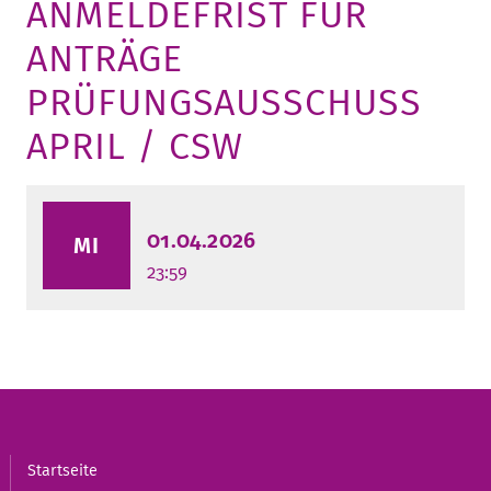
ANMELDEFRIST FÜR
STURA
LADENCAFÉ
PRESSE­INFORMATIONEN
HISTORIE
ANTRÄGE
STUDIERENDENPORTAL
KITA
BLOG
LEITUNG & MITARBEITENDE
PRÜFUNGSAUSSCHUSS
REGION UND FREIZEIT
MEDIATHEK
FRIEDENSAU-MEDIA
APRIL / CSW
KARRIERE
ALUMNI
01.04.2026
MI
23:59
Startseite