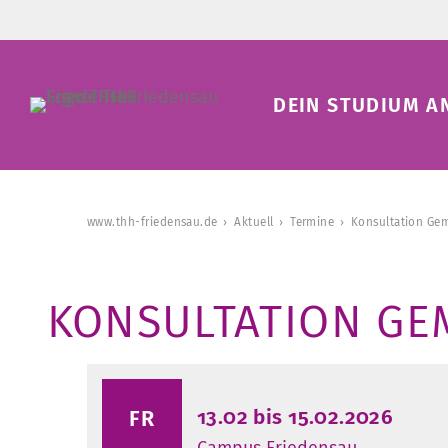
DEIN STUDIUM A
www.thh-friedensau.de
Aktuell
Termine
Konsultation Ge
KONSULTATION GE
13.02 bis 15.02.2026
FR
Campus Friedensau