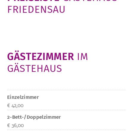
FRIEDENSAU
STURA
LADENCAFÉ
PRESSE­INFORMATIONEN
HISTORIE
STUDIERENDENPORTAL
KITA
BLOG
LEITUNG & MITARBEITENDE
REGION UND FREIZEIT
MEDIATHEK
FRIEDENSAU-MEDIA
KARRIERE
ALUMNI
­GÄSTEZIMMER­
IM
GÄSTEHAUS
Einzelzimmer
€ 42,00
2-Bett-/Doppelzimmer
€ 36,00