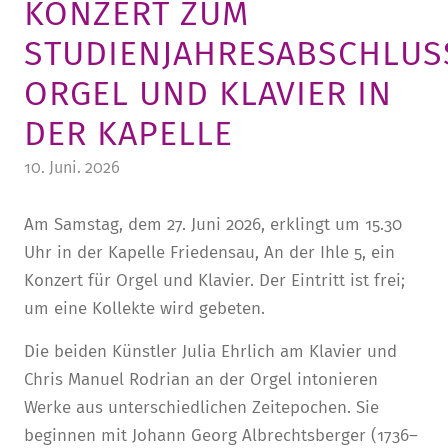
KONZERT ZUM
STURA
LADENCAFÉ
PRESSE­INFORMATIONEN
HISTORIE
STUDIENJAHRESABSCHLUS
STUDIERENDENPORTAL
KITA
BLOG
LEITUNG & MITARBEITENDE
ORGEL UND KLAVIER IN
REGION UND FREIZEIT
MEDIATHEK
FRIEDENSAU-MEDIA
DER KAPELLE
KARRIERE
ALUMNI
10. Juni. 2026
Am Samstag, dem 27. Juni 2026, erklingt um 15.30
Uhr in der Kapelle Friedensau, An der Ihle 5, ein
Konzert für Orgel und Klavier. Der Eintritt ist frei;
um eine Kollekte wird gebeten.
Die beiden Künstler Julia Ehrlich am Klavier und
Chris Manuel Rodrian an der Orgel intonieren
Werke aus unterschiedlichen Zeitepochen. Sie
beginnen mit Johann Georg Albrechtsberger (1736–