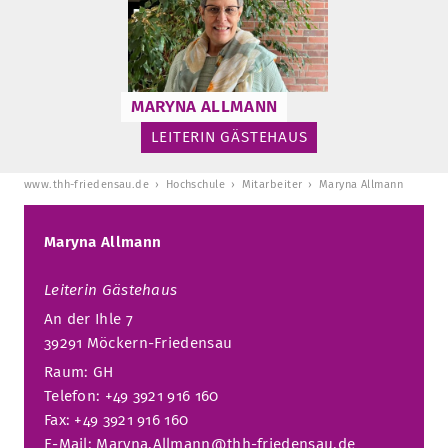
STURA
LADENCAFÉ
PRESSE­INFORMATIONEN
HISTORIE
STUDIERENDENPORTAL
KITA
BLOG
LEITUNG & MITARBEITENDE
MARYNA ALLMANN
REGION UND FREIZEIT
MEDIATHEK
FRIEDENSAU-MEDIA
LEITERIN GÄSTEHAUS
KARRIERE
ALUMNI
www.thh-friedensau.de
Hochschule
Mitarbeiter
Maryna Allmann
Maryna Allmann
Leiterin Gästehaus
An der Ihle 7
39291 Möckern-Friedensau
Raum: GH
Telefon: +49 3921 916 160
Fax: +49 3921 916 160
E-Mail:
Maryna.Allmann@thh-friedensau.de