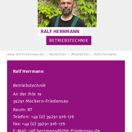
STURA
LADENCAFÉ
PRESSE­INFORMATIONEN
HISTORIE
STUDIERENDENPORTAL
KITA
BLOG
LEITUNG & MITARBEITENDE
RALF HERRMANN
REGION UND FREIZEIT
MEDIATHEK
FRIEDENSAU-MEDIA
BETRIEBSTECHNIK
KARRIERE
ALUMNI
www.thh-friedensau.de
Hochschule
Mitarbeiter
Ralf Herrmann
Ralf Herrmann
Betriebstechnik
An der Ihle 19
39291 Möckern-Friedensau
Raum: BT
Telefon: +49 (0) 39291 916-176
Fax: +49 (0) 39291 916-176
E-Mail:
ralf.herrmann@thh-friedensau.de