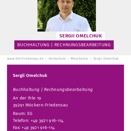
STURA
LADENCAFÉ
PRESSE­INFORMATIONEN
HISTORIE
STUDIERENDENPORTAL
KITA
BLOG
LEITUNG & MITARBEITENDE
REGION UND FREIZEIT
MEDIATHEK
FRIEDENSAU-MEDIA
SERGII OMELCHUK
KARRIERE
ALUMNI
BUCHHALTUNG | RECHNUNGSBEARBEITUNG
www.thh-friedensau.de
Hochschule
Mitarbeiter
Sergii Omelchuk
Sergii Omelchuk
Buchhaltung | Rechnungsbearbeitung
An der Ihle 19
39291 Möckern-Friedensau
Raum: EG
Telefon: +49 3921 916-114
Fax: +49 3921 916-114