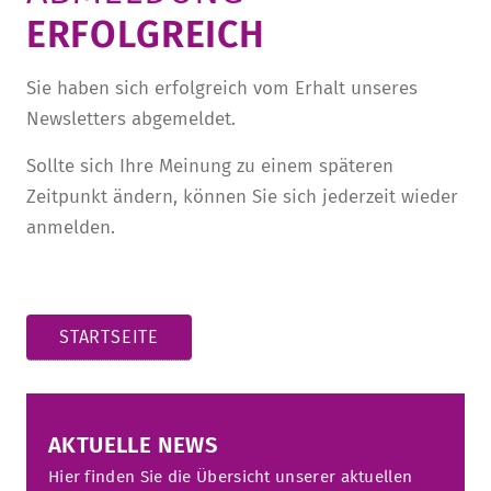
ERFOLGREICH
STURA
LADENCAFÉ
PRESSE­INFORMATIONEN
HISTORIE
STUDIERENDENPORTAL
KITA
BLOG
LEITUNG & MITARBEITENDE
Sie haben sich erfolgreich vom Erhalt unseres
Newsletters abgemeldet.
REGION UND FREIZEIT
MEDIATHEK
FRIEDENSAU-MEDIA
KARRIERE
Sollte sich Ihre Meinung zu einem späteren
ALUMNI
Zeitpunkt ändern, können Sie sich jederzeit wieder
anmelden.
STARTSEITE
AKTUELLE NEWS
Hier finden Sie die Übersicht unserer aktuellen