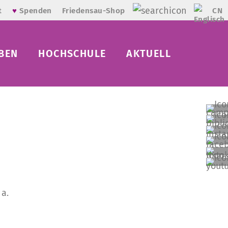
CN
t
♥
Spenden
Friedensau-Shop
BEN
HOCHSCHULE
AKTUELL
 a.