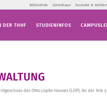
Bibliothek
Gästehaus
Kontakt & Anfahr
N DER THHF
STUDIENINFOS
CAMPUSLE
WALTUNG­
Er
dgeschoss
des Otto
‑
L
ü
pke
‑
Hauses (L
Ü
P)
, An der Ihle 5