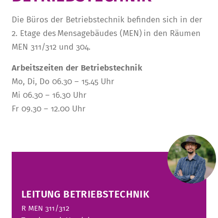
STURA
LADENCAFÉ
PRESSE­INFORMATIONEN
HISTORIE
Die Büros der Betriebstechnik befinden sich in der
2. Etage des Mensagebäudes (MEN) in den Räumen
STUDIERENDENPORTAL
KITA
BLOG
LEITUNG & MITARBEITENDE
MEN 311/312 und 304.
REGION UND FREIZEIT
MEDIATHEK
FRIEDENSAU-MEDIA
Arbeitszeiten der Betriebstechnik
KARRIERE
ALUMNI
Mo, Di, Do
06.30 – 15.45 Uhr
Mi
06.30 – 16.30 Uhr
Fr
09.30 – 12.00 Uhr
LEITUNG BETRIEBSTECHNIK
R
MEN 311/312