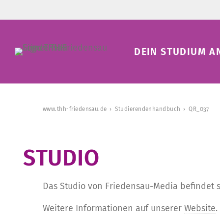
DEIN STUDIUM A
www.thh-friedensau.de
Studierendenhandbuch
QR_037
­STUDIO­
Das Studio von Friedensau-Media befindet si
Weitere Informationen auf unserer
Website
.