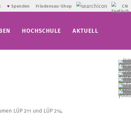
CN
t
♥
Spenden
Friedensau-Shop
BEN
HOCHSCHULE
AKTUELL
umen LÜP 211 und LÜP 214.