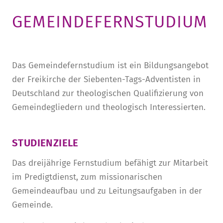
GEMEINDEFERNSTUDIUM
STURA
LADENCAFÉ
PRESSE­INFORMATIONEN
HISTORIE
STUDIERENDENPORTAL
KITA
BLOG
LEITUNG & MITARBEITENDE
REGION UND FREIZEIT
MEDIATHEK
FRIEDENSAU-MEDIA
Das Gemeindefernstudium ist ein Bildungsangebot
KARRIERE
ALUMNI
der Freikirche der Siebenten-Tags-Adventisten in
Deutschland zur theologischen Qualifizierung von
Gemeindegliedern und theologisch Interessierten.
STUDIENZIELE
Das dreijährige Fernstudium befähigt zur Mitarbeit
im Predigtdienst, zum missionarischen
Gemeindeaufbau und zu Leitungsaufgaben in der
Gemeinde.