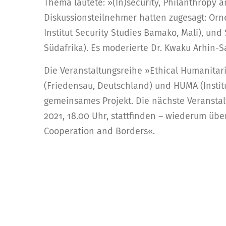
Thema lautete: »(In)security, Philanthropy 
Diskussionsteilnehmer hatten zugesagt: Or
Institut Security Studies Bamako, Mali), und
Südafrika). Es moderierte Dr. Kwaku Arhin-Sa
Die Veranstaltungsreihe »Ethical Humanitari
(Friedensau, Deutschland) und HUMA (Institut
gemeinsames Projekt. Die nächste Veranstal
2021, 18.00 Uhr, stattfinden – wiederum ü
Cooperation and Borders«.