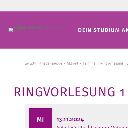
DEIN STUDIUM A
www.thh-friedensau.de
Aktuell
Termine
Ringvorlesung 1 
RINGVORLESUNG 1
13.11.2024
MI
Aula | 19 Uhr | Live per Video