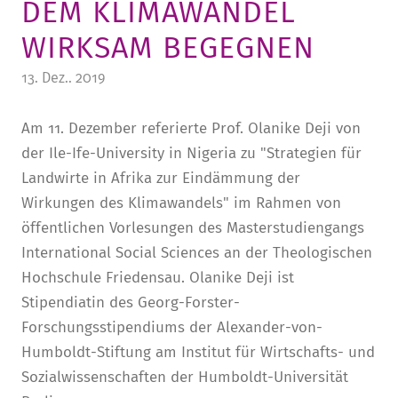
DEM KLIMAWANDEL
STURA
LADENCAFÉ
PRESSE­INFORMATIONEN
HISTORIE
WIRKSAM BEGEGNEN
STUDIERENDENPORTAL
KITA
BLOG
LEITUNG & MITARBEITENDE
13. Dez.. 2019
REGION UND FREIZEIT
MEDIATHEK
FRIEDENSAU-MEDIA
Am 11. Dezember referierte Prof. Olanike Deji von
KARRIERE
ALUMNI
der Ile-Ife-University in Nigeria zu "Strategien für
Landwirte in Afrika zur Eindämmung der
Wirkungen des Klimawandels" im Rahmen von
öffentlichen Vorlesungen des Masterstudiengangs
International Social Sciences an der Theologischen
Hochschule Friedensau. Olanike Deji ist
Stipendiatin des Georg-Forster-
Forschungsstipendiums der Alexander-von-
Humboldt-Stiftung am Institut für Wirtschafts- und
Sozialwissenschaften der Humboldt-Universität