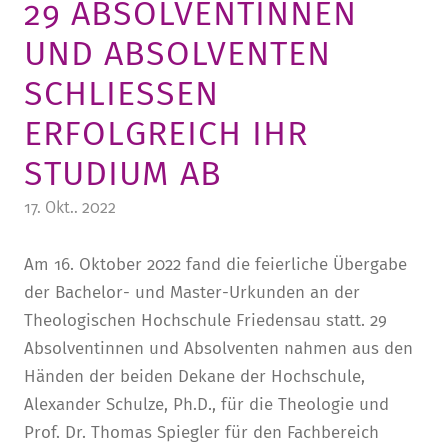
29 ABSOLVENTINNEN
STURA
LADENCAFÉ
PRESSE­INFORMATIONEN
HISTORIE
UND ABSOLVENTEN
STUDIERENDENPORTAL
KITA
BLOG
LEITUNG & MITARBEITENDE
SCHLIESSEN E
REGION UND FREIZEIT
MEDIATHEK
FRIEDENSAU-MEDIA
RFOLGREICH IHR S
KARRIERE
ALUMNI
TUDIUM AB
17. Okt.. 2022
Am 16. Oktober 2022 fand die feierliche Übergabe
der Bachelor- und Master-Urkunden an der
Theologischen Hochschule Friedensau statt. 29
Absolventinnen und Absolventen nahmen aus den
Händen der beiden Dekane der Hochschule,
Alexander Schulze, Ph.D., für die Theologie und
Prof. Dr. Thomas Spiegler für den Fachbereich