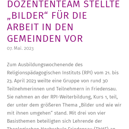
DOZENTENTEAM STELLTE
STURA
LADENCAFÉ
PRESSE­INFORMATIONEN
HISTORIE
„BILDER“ FÜR DIE
STUDIERENDENPORTAL
KITA
BLOG
LEITUNG & MITARBEITENDE
ARBEIT IN DEN
REGION UND FREIZEIT
MEDIATHEK
FRIEDENSAU-MEDIA
GEMEINDEN VOR
KARRIERE
ALUMNI
07. Mai. 2023
Zum Ausbildungswochenende des
Religionspädagogischen Instituts (RPI) vom 21. bis
23. April 2023 weilte eine Gruppe von rund 30
Teilnehmerinnen und Teilnehmern in Friedensau.
Sie nahmen an der RPI-Weiterbildung, Kurs 1, teil,
der unter dem größeren Thema „Bilder und wie wir
mit ihnen umgehen“ stand. Mit drei von vier
Basisthemen beteiligten sich Lehrende der