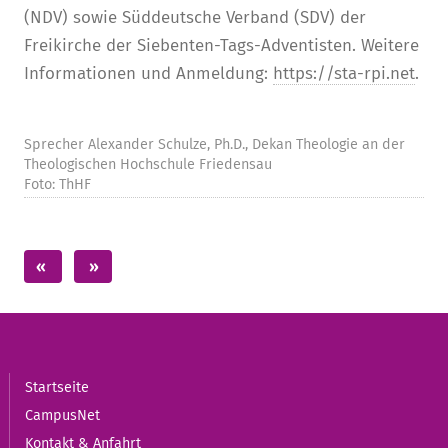
(NDV) sowie Süddeutsche Verband (SDV) der
Freikirche der Siebenten-Tags-Adventisten. Weitere
Informationen und Anmeldung:
https://sta-rpi.net
.
Sprecher Alexander Schulze, Ph.D., Dekan Theologie an der
Theologischen Hochschule Friedensau
Foto: ThHF
Startseite
CampusNet
Kontakt & Anfahrt