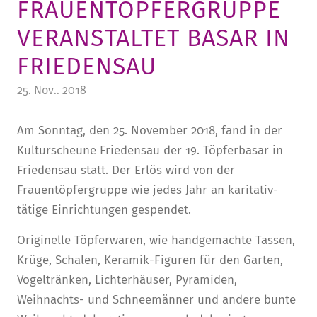
FRAUENTÖPFERGRUPPE
STURA
LADENCAFÉ
PRESSE­INFORMATIONEN
HISTORIE
VERANSTALTET BASAR IN
STUDIERENDENPORTAL
KITA
BLOG
LEITUNG & MITARBEITENDE
FRIEDENSAU
REGION UND FREIZEIT
MEDIATHEK
FRIEDENSAU-MEDIA
25. Nov.. 2018
KARRIERE
ALUMNI
Am Sonntag, den 25. November 2018, fand in der
Kulturscheune Friedensau der 19. Töpferbasar in
Friedensau statt. Der Erlös wird von der
Frauentöpfergruppe wie jedes Jahr an karitativ-
tätige Einrichtungen gespendet.
Originelle Töpferwaren, wie handgemachte Tassen,
Krüge, Schalen, Keramik-Figuren für den Garten,
Vogeltränken, Lichterhäuser, Pyramiden,
Weihnachts- und Schneemänner und andere bunte