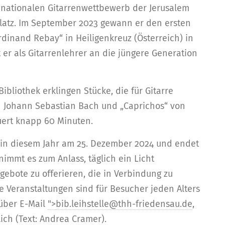
m nationalen Gitarrenwettbewerb der Jerusalem
latz. Im September 2023 gewann er den ersten
dinand Rebay“ in Heiligenkreuz (Österreich) in
 er als Gitarrenlehrer an die jüngere Generation
ibliothek erklingen Stücke, die für Gitarre
n Johann Sebastian Bach und „Caprichos“ von
uert knapp 60 Minuten.
t in diesem Jahr am 25. Dezember 2024 und endet
nimmt es zum Anlass, täglich ein Licht
ebote zu offerieren, die in Verbindung zu
ie Veranstaltungen sind für Besucher jeden Alters
 über E-Mail
">
bib.leihstelle@thh-friedensau.de
,
ich (Text: Andrea Cramer).