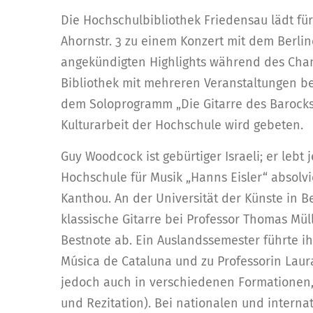
Die Hochschulbibliothek Friedensau lädt für
Ahornstr. 3 zu einem Konzert mit dem Berline
angekündigten Highlights während des Cha
Bibliothek mit mehreren Veranstaltungen bet
dem Soloprogramm „Die Gitarre des Barocks“ v
Kulturarbeit der Hochschule wird gebeten.
Guy Woodcock ist gebürtiger Israeli; er lebt 
Hochschule für Musik „Hanns Eisler“ absolvi
Kanthou. An der Universität der Künste in B
klassische Gitarre bei Professor Thomas Müll
Bestnote ab. Ein Auslandssemester führte i
Música de Cataluna und zu Professorin Laura Y
jedoch auch in verschiedenen Formationen,
und Rezitation). Bei nationalen und intern