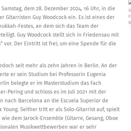
 Samstag, dem 28. Dezember 2024, 16 Uhr, in die
G
F
r Gitarristen Guy Woodcock ein. Es ist eines der
B
nukkah-Festes, an dem sich das Team der
eiligt. Guy Woodcock stellt sich in Friedensau mit
or. Der Eintritt ist frei; um eine Spende für die
jedoch seit mehr als zehn Jahren in Berlin. An der
erte er sein Studium bei Professorin Eugenia
erlin belegte er im Masterstudium das Fach
er-Pering und schloss es im Juli 2021 mit der
hn nach Barcelona an die Escuela Superior de
oung. Seither tritt er als Solo-Gitarrist auf, spielt
 wie dem Jarock-Ensemble (Gitarre, Gesang, Oboe
ationalen Musikwettbewerben war er sehr