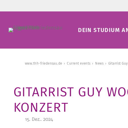
DEIN STUDIUM A
www.thh-friedensau.de
Current events
News
Gitarrist Gu
GITARRIST GUY WOO
KONZERT
15. Dez.. 2024