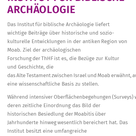
ARCHÄOLOGIE­
STURA
LADENCAFÉ
PRESSE­INFORMATIONEN
HISTORIE
STUDIERENDENPORTAL
KITA
BLOG
LEITUNG & MITARBEITENDE
Das Institut für biblische Archäologie liefert
wichtige Beiträge über historische und sozio-
REGION UND FREIZEIT
MEDIATHEK
FRIEDENSAU-MEDIA
kulturelle Entwicklungen in der antiken Region von
KARRIERE
ALUMNI
Moab. Ziel der archäologischen
Forschung der ThHF ist es, die Bezüge zur Kultur
und Geschichte, die
das Alte Testament zwischen Israel und Moab erwähnt, a
eine wissenschaftliche Basis zu stellen.
Während intensiver Oberflächenbegehungen (Surveys) w
deren zeitliche Einordnung das Bild der
historischen Besiedlung der Moabitis über
Jahrhunderte hinweg wesentlich bereichert hat. Das
Institut besitzt eine umfangreiche