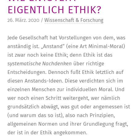
EIGENTLICH ETHIK?
STURA
LADENCAFÉ
PRESSE­INFORMATIONEN
HISTORIE
26. März. 2020 /
Wissenschaft & Forschung
STUDIERENDENPORTAL
KITA
BLOG
LEITUNG & MITARBEITENDE
REGION UND FREIZEIT
MEDIATHEK
FRIEDENSAU-MEDIA
Jede Gesellschaft hat Vorstellungen von dem, was
KARRIERE
anständig ist. „Anstand“ (eine Art Minimal-Moral)
ALUMNI
ist zwar noch keine Ethik; denn Ethik ist das
systematische Nachdenken
über richtige
Entscheidungen. Dennoch fußt Ethik letztlich auf
diesen Anstands-Ideen. Diese verdichten sich im
einzelnen Menschen zur individuellen Moral. Und
wer noch einen Schritt weitergeht, wer nämlich
grundsätzlich abwägt, was gut oder angemessen ist
(und warum das so ist), also nach Prinzipien,
allgemeinen Normen und ihrer Grundlegung fragt,
der ist in der Ethik angekommen.