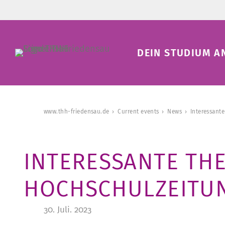
DEIN STUDIUM A
www.thh-friedensau.de
Current events
News
Interessant
INTERESSANTE TH
HOCHSCHULZEITUN
30. Juli. 2023