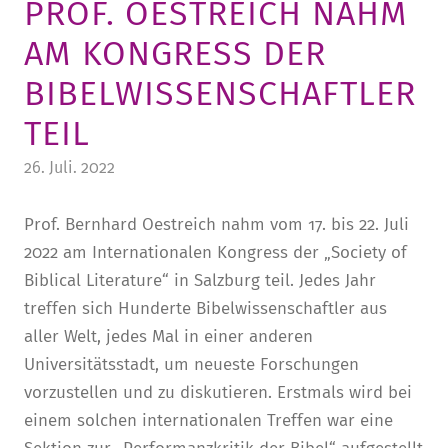
PROF. OESTREICH NAHM
STURA
LADENCAFÉ
PRESSE­INFORMATIONEN
HISTORIE
AM KONGRESS DER
STUDIERENDENPORTAL
KITA
BLOG
LEITUNG & MITARBEITENDE
BIBELWISSENSCHAFTLER
REGION UND FREIZEIT
MEDIATHEK
FRIEDENSAU-MEDIA
TEIL
KARRIERE
ALUMNI
26. Juli. 2022
Prof. Bernhard Oestreich nahm vom 17. bis 22. Juli
2022 am Internationalen Kongress der „Society of
Biblical Literature“ in Salzburg teil. Jedes Jahr
treffen sich Hunderte Bibelwissenschaftler aus
aller Welt, jedes Mal in einer anderen
Universitätsstadt, um neueste Forschungen
vorzustellen und zu diskutieren. Erstmals wird bei
einem solchen internationalen Treffen war eine