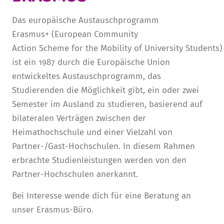
STURA
LADENCAFÉ
PRESSE­INFORMATIONEN
HISTORIE
Das europäische Austauschprogramm
Erasmus+ (European Community
STUDIERENDENPORTAL
KITA
BLOG
LEITUNG & MITARBEITENDE
Action Scheme for the Mobility of University Students)
REGION UND FREIZEIT
MEDIATHEK
FRIEDENSAU-MEDIA
ist ein 1987 durch die Europäische Union
KARRIERE
ALUMNI
entwickeltes Austauschprogramm, das
Studierenden die Möglichkeit gibt, ein oder zwei
Semester im Ausland zu studieren, basierend auf
bilateralen Verträgen zwischen der
Heimathochschule und einer Vielzahl von
Partner-/Gast-Hochschulen. In diesem Rahmen
erbrachte Studienleistungen werden von den
Partner-Hochschulen anerkannt.
Bei Interesse wende dich für eine Beratung an
unser Erasmus-Büro.