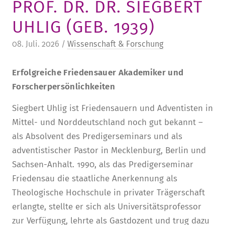
PROF. DR. DR. SIEGBERT
STURA
LADENCAFÉ
PRESSE­INFORMATIONEN
HISTORIE
UHLIG (GEB. 1939)
STUDIERENDENPORTAL
KITA
BLOG
LEITUNG & MITARBEITENDE
08. Juli. 2026 /
Wissenschaft & Forschung
REGION UND FREIZEIT
MEDIATHEK
FRIEDENSAU-MEDIA
Erfolgreiche Friedensauer Akademiker und
KARRIERE
ALUMNI
Forscherpersönlichkeiten
Siegbert Uhlig ist Friedensauern und Adventisten in
Mittel- und Norddeutschland noch gut bekannt –
als Absolvent des Predigerseminars und als
adventistischer Pastor in Mecklenburg, Berlin und
Sachsen-Anhalt. 1990, als das Predigerseminar
Friedensau die staatliche Anerkennung als
Theologische Hochschule in privater Trägerschaft
erlangte, stellte er sich als Universitätsprofessor
zur Verfügung, lehrte als Gastdozent und trug dazu