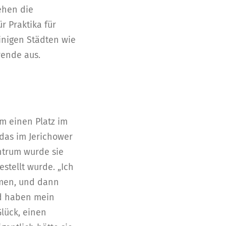
ehen die
r Praktika für
inigen Städten wie
rende aus.
am einen Platz im
das im Jerichower
ntrum wurde sie
stellt wurde. „Ich
hmen, und dann
nd haben mein
Glück, einen