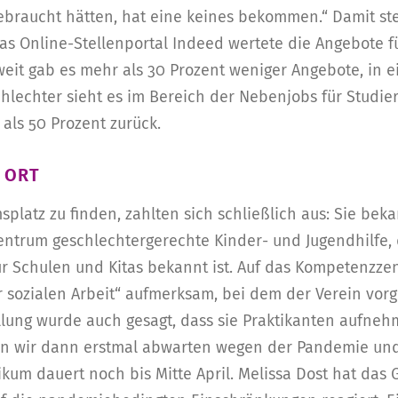
ebraucht hätten, hat eine keines bekommen.“ Damit st
as Online-Stellenportal Indeed wertete die Angebote fü
eit gab es mehr als 30 Prozent weniger Angebote, in e
hlechter sieht es im Bereich der Nebenjobs für Studie
als 50 Prozent zurück.
R ORT
latz zu finden, zahlten sich schließlich aus: Sie bek
ntrum geschlechtergerechte Kinder- und Jugendhilfe, 
r Schulen und Kitas bekannt ist. Auf das Kompetenzze
 sozialen Arbeit“ aufmerksam, bei dem der Verein vorge
llung wurde auch gesagt, dass sie Praktikanten aufne
sten wir dann erstmal abwarten wegen der Pandemie u
ikum dauert noch bis Mitte April. Melissa Dost hat das 