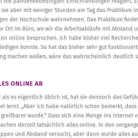
uf die pandemiebedingten Einschränkungen reagiert. Ei
nn sie aber mit weniger Stunden am Tag das Praktikum 
ungen der Hochschule wahrnehmen. Das Praktikum find
vor Ort im Büro, wo wir die Arbeitsabläufe mit Abstand 
dann online besprochen. Ich habe bisher viel Recherch
edigen konnte. So hat das bisher sehr gut funktioniert“,
ung machen wollen, wäre das wahrscheinlich deutlich s
LES ONLINE AB
als es eigentlich üblich ist, hat sie dennoch das Gefühl
 lernt. „Aber ich habe natürlich schon bemerkt, dass i
 greifbarer wurde.“ Dass sich eine Menge ins Internet v
machen derzeit tatsächlich alles online. In den verga
uppen und Abstand versucht, aber dann wurde alles au