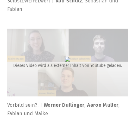
SelbstZWEIFELwert |
Ralf Schulz
, Sebastian und
Fabian
Dieses Video wird als externer Inhalt von Youtube geladen.
Vorbild sein?! |
Werner Dullinger
,
Aaron Müller
,
Fabian und Maike