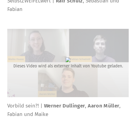
SelbstZWEIFELwert |
Ralf Schulz
, Sebastian und
Fabian
Dieses Video wird als externer Inhalt von Youtube geladen.
Vorbild sein?! |
Werner Dullinger
,
Aaron Müller
,
Fabian und Maike